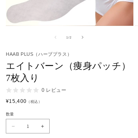
モ
ー
の
1
/
2
ダ
ル
で
HAAB PLUS（ハーブプラス）
メ
デ
エイトバーン（痩身パッチ）
ィ
ア
7枚入り
(1)
(2
を
開
0 レビュー
く
通
¥15,400
（税込）
常
数量
価
格
エ
エ
イ
イ