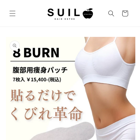
コンテ
カ
ンツに
進む
ー
ト
商品情
報にス
キップ