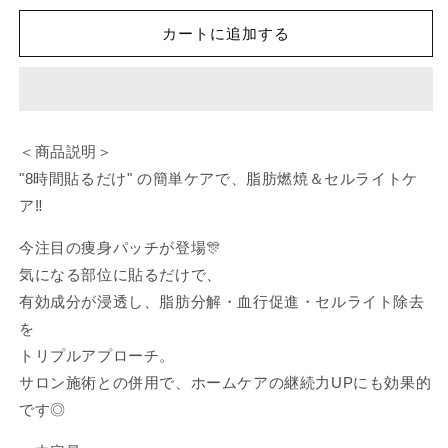
ト
ト
カートに追加する
バ
バ
ー
ー
ン
ン
（痩
（痩
身
身
＜商品説明＞
パ
パ
"8時間貼るだけ" の簡単ケアで、脂肪燃焼＆セルライトケ
ッ
ッ
ア‼️
チ）
チ）
7
7
今注目の痩身パッチが登場🎊
枚
枚
気になる部位に貼るだけで、
入
入
有効成分が浸透し、脂肪分解・血行促進・セルライト除去
り
り
の
の
を
数
数
トリプルアプローチ。
量
量
サロン施術との併用で、ホームケアの継続力UPにも効果的
を
を
です◎
減
増